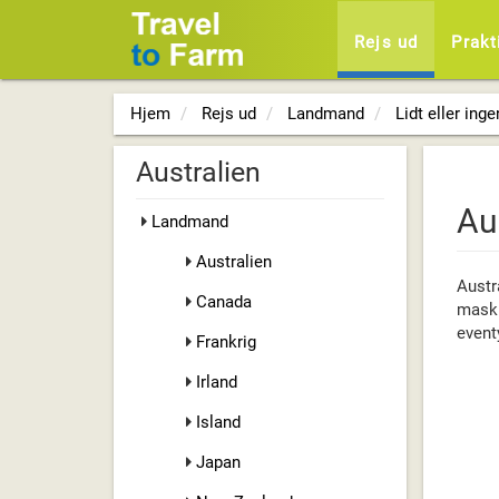
Rejs ud
Prakt
Hjem
Rejs ud
Landmand
Lidt eller inge
Australien
Au
Landmand
Australien
Austr
Canada
maski
eventy
Frankrig
Irland
Island
Japan