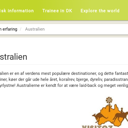
isk information
Trainee in DK
Explore the world
n erfaring
Australien
stralien
alien er en af verdens mest populære destinationer, og dette fantas
ner, køer der går ude hele året, koralrev, bjerge, dyreliv, paradisstr
rlystne! Australierne er kendt for at være laid-back og meget venlige,