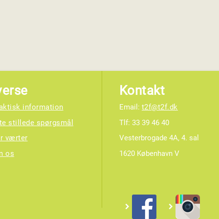
verse
Kontakt
aktisk information
Email:
t2f@t2f.dk
te stillede spørgsmål
Tlf: 33 39 46 40
r værter
Vesterbrogade 4A, 4. sal
m os
1620 København V