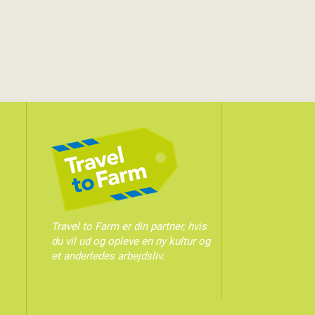
Travel to Farm er din partner, hvis
du vil ud og opleve en ny kultur og
et anderledes arbejdsliv.