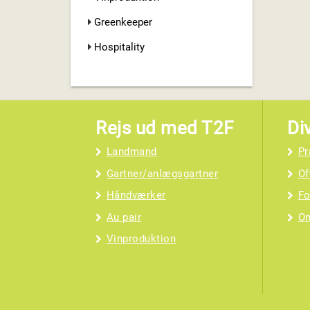
Greenkeeper
Hospitality
Rejs ud med T2F
Di
Landmand
Pr
Gartner/anlægsgartner
Of
Håndværker
Fo
Au pair
O
Vinproduktion