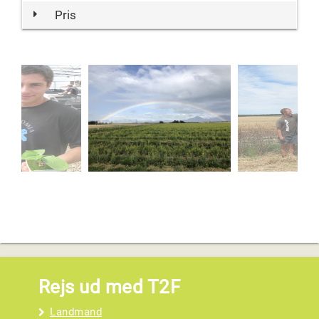
Pris
Rejs ud med T2F
Landmand